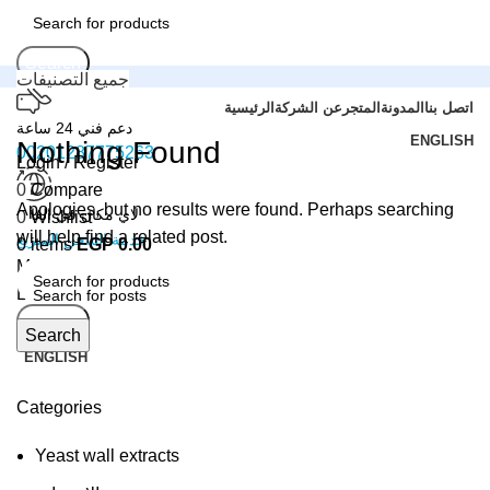
Search
جميع التصنيفات
اتصل بنا
المدونة
المتجر
عن الشركة
الرئيسية
دعم فني 24 ساعة
ENGLISH
Nothing Found
00201287775263
Login / Register
0
Compare
Apologies, but no results were found. Perhaps searching
لاي مكان في العالم
0
Wishlist
will help find a related post.
خدمة الشحن السريع
0
items
EGP
0.00
Menu
Login / Register
Search
Search
ENGLISH
Categories
Yeast wall extracts