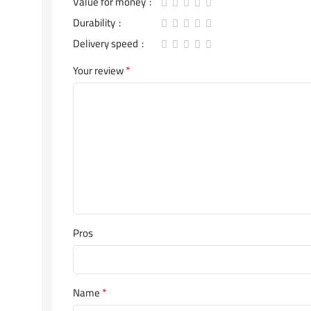
Value for money
Durability
Delivery speed
*
Your review
Pros
*
Name