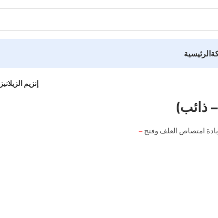
ة
الرئيسية
إنزيم الزيلانيز 20000 وحدة دولية (بودر – ذائ
 زيادة امتصاص العلف وفتح