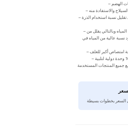
يات الهضم
السيلاج والاستفادة منه
– يقوم الزيلانيز بتحرير طاقة أعلى من الذرة المستخدمة في العلف مما يعني تقليل نسبة استخدام الذرة
– يقوم إنزيم الزيلانيز بخفض محتوى الزرق أو فضلات الدواجن والمواشي من المياه وبالتالي يقلل من
 نسبة عالية من المياه في
احة امتصاص أكبر للعلف
– نمتلك تركيزين مختلفين لإنزيم الزيلانيز وهو تركيز 5000 وحدة دولية و 10000 وحدة دولية لتلبية
 مع جميع المنتجات المستخدمة
سعر
ى السعر بخطوات بسيطة