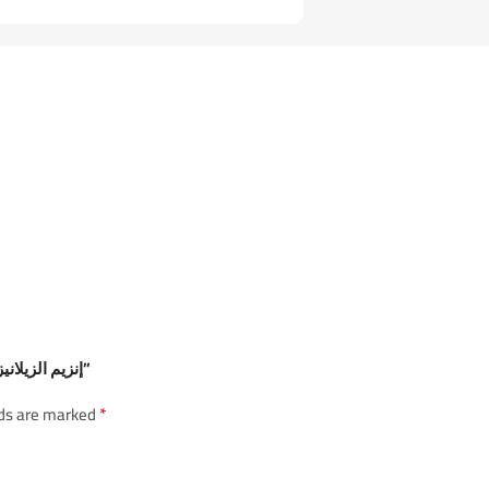
Be the first to review “إنزيم الزيلانيز 20000 وحدة دولية (بودر – ذائب)”
*
lds are marked