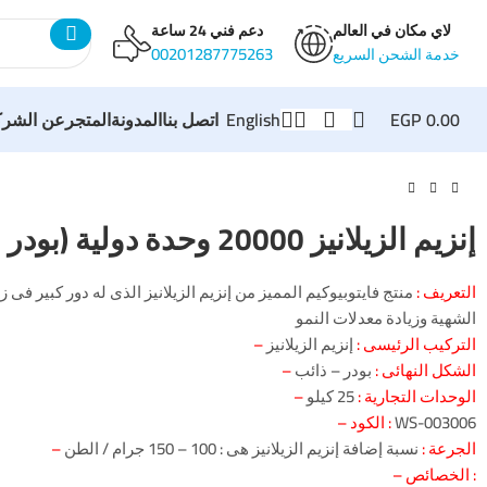
لاي مكان في العالم
دعم فني 24 ساعة
00201287775263
خدمة الشحن السريع
English
اتصل بنا
المدونة
المتجر
عن الشرك
EGP
0.00
إنزيم الزيلانيز 20000 وحدة دولية (بودر – ذائب)
– التعريف :
منتج فايتوبيوكيم المميز من إنزيم الزيلانيز الذى له دور كبير فى
الشهية وزيادة معدلات النمو
– التركيب الرئيسى :
إنزيم الزيلانيز
– الشكل النهائى :
بودر – ذائب
– الوحدات التجارية :
25 كيلو
WS-003006
– الكود :
– الجرعة :
نسبة إضافة إنزيم الزيلانيز هى : 100 – 150 جرام / الطن
– الخصائص :