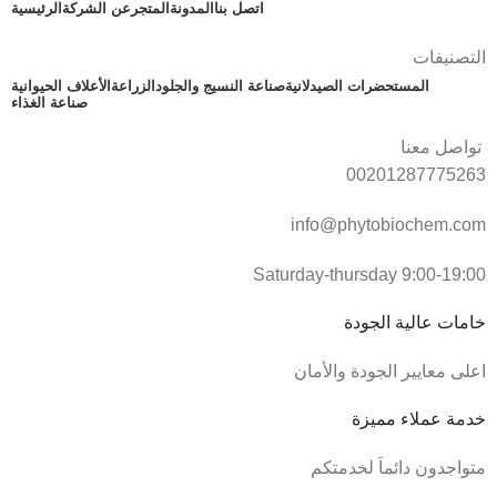
اتصل بنا
المدونة
المتجر
عن الشركة
الرئيسية
التصنيفات
المستحضرات الصيدلانية
صناعة النسيج والجلود
الزراعة
الأعلاف الحيوانية
صناعة الغذاء
تواصل معنا
00201287775263
info@phytobiochem.com
Saturday-thursday 9:00-19:00
خامات عالية الجودة
اعلى معايير الجودة والأمان
خدمة عملاء مميزة
متواجدون دائماَ لخدمتكم