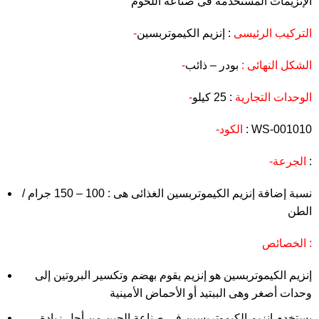
الإنزيمات المستخدمة فى صناعة اللحوم
-التركيب الرئيسى
: إنزيم الكيموتربسين
-الشكل النهائى :
بودر – ذائب
-الوحدات التجارية
: 25 كيلو
: WS-001010
-الكود
:
-الجرعة
نسبة إضافة إنزيم الكيموتربسين الغذائى هى : 100 – 150 جرام /
الطن
الخصائص :
إنزيم الكيموتربسين هو إنزيم يقوم بهضم وتكسير البروتين إلى
وحدات أصغر وهى الببتيد أو الأحماض الأمينية
يستخدم إنزيم الكيموتربسين فى صناعة الجبن من أجل زيادة