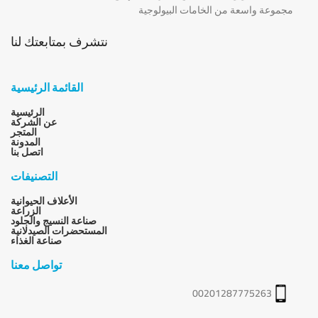
مجموعة واسعة من الخامات البيولوجية
نتشرف بمتابعتك لنا
القائمة الرئيسية
الرئيسية
عن الشركة
المتجر
المدونة
اتصل بنا
التصنيفات
الأعلاف الحيوانية
الزراعة
صناعة النسيج والجلود
المستحضرات الصيدلانية
صناعة الغذاء
تواصل معنا
00201287775263