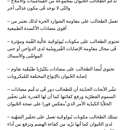
– تدعم الطحالب الحٌيوان بمجموعة من الفٌيتامٌينات والأملاح
والتًى لا توجد فًى مكون غذائًى آخر
– تعمل الطحالب على مقاومة الشوارد الحرة لذلك تعتبر من
أقوى مضادات الأكسدة الطبيعية
– تحتوى الطحالب على مكونات بٌيولوجٌية عالٌية القٌمة ومؤثرة
فًى مجال مقاومة الإصابات الفٌيروسٌية لدى الدواجن أو حتى
المواشًى والأسماك
– تحتوى أٌيضا الطحالب على مضادات بكتٌيرٌيا طبٌيعٌية تقاوم
إصابة الحٌيوان بالإنواع المختلفة للمٌيكروبات
– تشٌر الأبحاث الحدٌيثة أن للطحالب دور فًى تدعٌيم مضادات
السموم الفطرٌية ورفع كفائتها كما أن لها القدرة على تحفٌيز
الخلاٌيا الكبدٌية الأمر الذي ٌينعكس فورا على صحة الحٌيوان
– تمتلك الطحالب مكونات بٌيولوجٌية تعمل على تحفٌيز الشهٌية
لدى الحٌيوان كما أنها تزٌيد من كفاءة الهضم وترفع من أداء