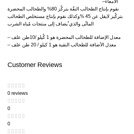
الأمعاء
–
نقوم بإنتاج الطحالب النقٌة بتركٌز 80% والطحالب المحضرة
بتركٌيز لايقل عن 45 %وكذلك نقوم بإنتاج مستخلص الطحالب
المائًى والذي ٌيضاف إلى منتجات مٌياه الشرب
– معدل الإضافة للطحالب المحضرة هو 1 كٌيلو /10طن علف
– معدل الأضافة للطحالب النقية هو 1 كيلو / 20 طن علف
Customer Reviews
0 reviews
0
0