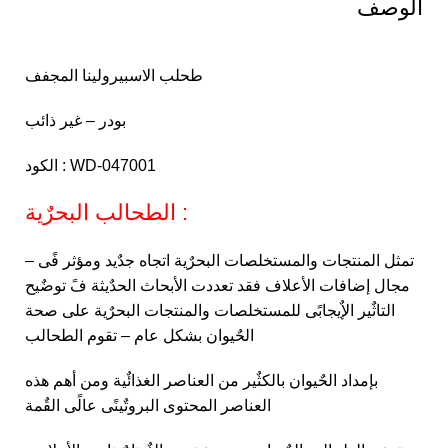
الوصف
طحلب الاسبيرولينا المجفف
بودر – غير ذائب
الكود : WD-047001
الطحالب البحرٌية :
– تمثل المنتجات والمستخلصات البحرٌية اتجاه جدٌيد ومؤثر فًى
مجال إضافات الأعلاف فقد تعددت الأبحاث الحدٌيثة فً توضٌيح
التاثٌير الإٌيجابًى للمستخلصات والمنتجات البحرٌية على صحة
الحٌيوان بشكل عام – تقوم الطحالب
بإمداد الحٌيوان بالكثٌير من العناصر الغذائٌية ومن أهم هذه
العناصر المحتوى البروتٌينًى عالًى القٌمة