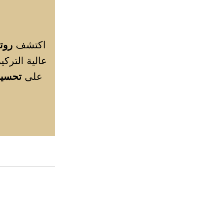
اكتشف
روت
عالية الترك
على
تحسين