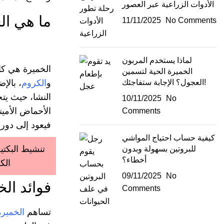
الأدوات الزراعية عبر العصور
ما هي ال
11/11/2025
No Comments
لماذا يستخدم المربون
الخميرة هي كائ
الخميرة الحية لتسمين
العجول؟ الإجابة ستفاجئك!
و
الكروم
، بالإ
10/11/2025
No
الأحماض الأمين
Comments
فيعود إلى دور
كيفية حساب احتياج المواشي
تنشيط البكتير
للبروتين بسهولة وبدون
أخطاء؟
الك
09/11/2025
No
فوائد ال
Comments
تساهم
الخميرة