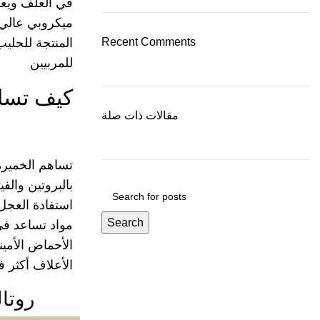
في العلف ويعز
ميكروبي عالي 
Recent Comments
المنتجة للحليب
للمربيين
كيف تساه
مقالات ذات صلة
تساهم الخميرة 
بالبروتين والف
استفادة العجل
Search
مواد تساعد في
الأحماض الأمي
الأعلاف أكثر فع
روتا