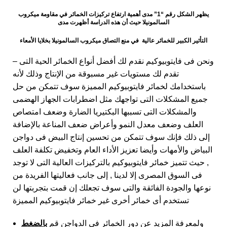
يظهر الشكل رقم “1” مدى أهمية ارتفاع تركيزات الخمائر في مقاومة ميكروب
السالمونيلا حيث أن هذه الدراسة أظهرت مدى
التأثير الكبير للخمائر عالية في منع التصاق ميكروب السالمونيلا بخلايا الأمعاء
– ونحن فى فايتوبيوكيم نقدم لك أفضل أنواع الخمائر الحية التى
تقدم لك مستويات غير مسبوقة من الإنتاج وذلك لأنه
باستخدامك لخمائر فايتوبيوكيم المميزة سوف تتمكن من حل
جميع المشكلات التى تواجهك مثل اضطرابات الجهاز الهضمى
والمشكلات التى تسببها البكتيريا الضارة وضعف امتصاص
العلف وضعف معدل النمو وأعراض ضعف المناعة بالإضافة
إلى ذلك فإنك سوف تتمكن من تحسين إنتاج البيض فى دواجن
البياض والأمهات وأيضا تعزيز الأداء العام وتخفيض تكلفة العلف
, حيث تتميز خمائر فايتوبيوكيم بالتركيزات العالية التى لا توجد
فى السوق المصرى إلا لدينا , إلى جانب فعاليتها الفريدة من
نوعها والجودة الفائقة والتى سوف تجعلك إن قمت بتجربتها لن
تستخدم أى خمائر أخرى غير خمائر فايتوبيوكيم المميزة
ولمعرفة المزيد عن دور الخمائر فى الدواجن قم
بالضغط