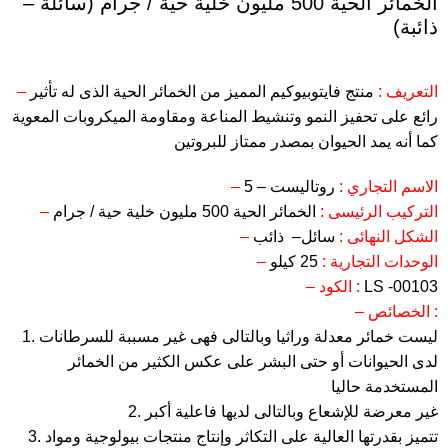
الخمائر الحية 500 مليون خلية حية / جرام (سائلة –
ذائبة)
– التعريف :
منتج فايتوبيوكيم المميز من الخمائر الحية الذى له تأثير
رائع على تحفيز النمو وتنشيط المناعة ومقاومة الميكروبات المعوية
كما أنه يمد الحيوان بمصدر ممتاز للبروتين
– الاسم التجاري :
روتاليست – 5
– التركيب الرئيسى :
الخمائر الحية 500 مليون خلية حية / جرام
– الشكل النهائى :
سائل– ذائب
– الوحدات التجارية :
25 كيلو
LS -00103
– الكود :
– الخصائص :
1. ليست خمائر معدلة وراثيا وبالتالى فهى غير مسببة للسرطانات
لدى الحيوانات أو حتى البشر على عكس الكثير من الخمائر
المستخدمة حاليا
2. غير معرضة للإشعاع وبالتالى لديها فاعلية أكبر
3. تتميز بقدرتها العالية على التكاثر وإنتاج منتجات بيولوجية ومواد