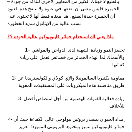
– بالطبع لا فهناك الكثير من المعايير الأخرى للتأكد من جودة
الخميرة فليس معنى أن تضعها في عبوة ولا تنتفخ هذه العبوة
أن الخميرة جيدة الصنع , هذا معناه فقط أنها لا تحتوى على
نسب عالية من الإيثانول شديد الخطورة
ماذا يعني لك استخدام خمائر فايتوبيوكيم عالية الجودة ؟؟
– تحفيز النمو وزيادة الشهية لدى الدواجن والمواشي
1
والأسماك لما
لهذه الخمائر من خصائص تعمل على زيادة
كفائتها
2- مقاومة بكتيريا السالمونيلا والإي كولاي والكولستريديا عن
طريق منافسة هذه الميكروبات على المستقبلات المعوية
3- زيادة فعالية القنوات الهضمية من أجل امتصاص أفضل
للأعلاف
4- إمداد الحيوان بمصدر بروتين بيولوجي عالي الكفاءة حيث أن
خمائر فايتوبيوكيم تتميز بمحتوها البروتيني المميز5- تعزيز